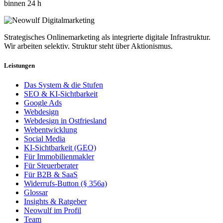
binnen 24 h
Strategisches Onlinemarketing als integrierte digitale Infrastruktur.
Wir arbeiten selektiv. Struktur steht über Aktionismus.
Leistungen
Das System & die Stufen
SEO & KI-Sichtbarkeit
Google Ads
Webdesign
Webdesign in Ostfriesland
Webentwicklung
Social Media
KI-Sichtbarkeit (GEO)
Für Immobilienmakler
Für Steuerberater
Für B2B & SaaS
Widerrufs-Button (§ 356a)
Glossar
Insights & Ratgeber
Neowulf im Profil
Team