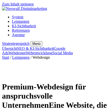
Zum Inhalt springen
System
Leistungen
KI-Sichtbarkeit
Referenzen
Agentur
Strategiegespräch
Menü
Übersicht
SEO & KI-Sichtbarkeit
Google
Ads
Webdesign
Webentwicklung
Social Media
Start
/
Leistungen
/ Webdesign
Premium-Webdesign für
anspruchsvolle
Unternehmen
Eine Website, die