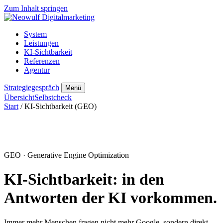
Zum Inhalt springen
System
Leistungen
KI-Sichtbarkeit
Referenzen
Agentur
Strategiegespräch
Menü
Übersicht
Selbstcheck
Start
/ KI-Sichtbarkeit (GEO)
GEO · Generative Engine Optimization
KI-Sichtbarkeit: in den
Antworten der KI
vorkommen.
Immer mehr Menschen fragen nicht mehr Google, sondern direkt