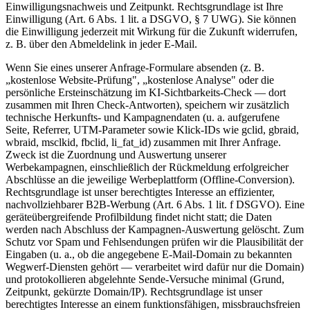
Einwilligungsnachweis und Zeitpunkt. Rechtsgrundlage ist Ihre
Einwilligung (Art. 6 Abs. 1 lit. a DSGVO, § 7 UWG). Sie können
die Einwilligung jederzeit mit Wirkung für die Zukunft widerrufen,
z. B. über den Abmeldelink in jeder E-Mail.
Wenn Sie eines unserer Anfrage-Formulare absenden (z. B.
„kostenlose Website-Prüfung", „kostenlose Analyse" oder die
persönliche Ersteinschätzung im KI-Sichtbarkeits-Check — dort
zusammen mit Ihren Check-Antworten), speichern wir zusätzlich
technische Herkunfts- und Kampagnendaten (u. a. aufgerufene
Seite, Referrer, UTM-Parameter sowie Klick-IDs wie gclid, gbraid,
wbraid, msclkid, fbclid, li_fat_id) zusammen mit Ihrer Anfrage.
Zweck ist die Zuordnung und Auswertung unserer
Werbekampagnen, einschließlich der Rückmeldung erfolgreicher
Abschlüsse an die jeweilige Werbeplattform (Offline-Conversion).
Rechtsgrundlage ist unser berechtigtes Interesse an effizienter,
nachvollziehbarer B2B-Werbung (Art. 6 Abs. 1 lit. f DSGVO). Eine
geräteübergreifende Profilbildung findet nicht statt; die Daten
werden nach Abschluss der Kampagnen-Auswertung gelöscht. Zum
Schutz vor Spam und Fehlsendungen prüfen wir die Plausibilität der
Eingaben (u. a., ob die angegebene E-Mail-Domain zu bekannten
Wegwerf-Diensten gehört — verarbeitet wird dafür nur die Domain)
und protokollieren abgelehnte Sende-Versuche minimal (Grund,
Zeitpunkt, gekürzte Domain/IP). Rechtsgrundlage ist unser
berechtigtes Interesse an einem funktionsfähigen, missbrauchsfreien