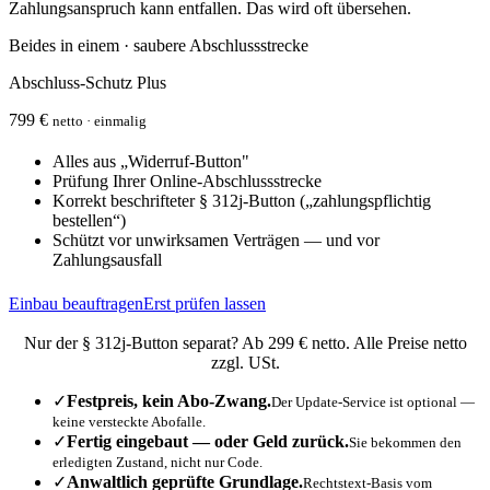
Zahlungsanspruch kann entfallen. Das wird oft übersehen.
Beides in einem · saubere Abschlussstrecke
Abschluss-Schutz Plus
799 €
netto · einmalig
Alles aus „Widerruf-Button"
Prüfung Ihrer Online-Abschlussstrecke
Korrekt beschrifteter § 312j-Button („zahlungspflichtig
bestellen“)
Schützt vor unwirksamen Verträgen — und vor
Zahlungsausfall
Einbau beauftragen
Erst prüfen lassen
Nur der § 312j-Button separat? Ab 299 € netto. Alle Preise netto
zzgl. USt.
✓
Festpreis, kein Abo-Zwang.
Der Update-Service ist optional —
keine versteckte Abofalle.
✓
Fertig eingebaut — oder Geld zurück.
Sie bekommen den
erledigten Zustand, nicht nur Code.
✓
Anwaltlich geprüfte Grundlage.
Rechtstext-Basis vom