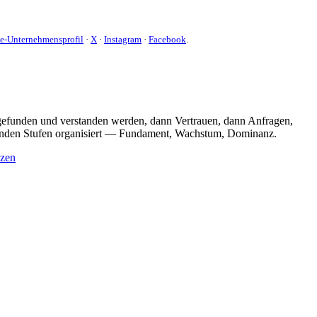
e-Unternehmensprofil
·
X
·
Instagram
·
Facebook
.
t gefunden und verstanden werden, dann Vertrauen, dann Anfragen,
bauenden Stufen organisiert — Fundament, Wachstum, Dominanz.
nzen