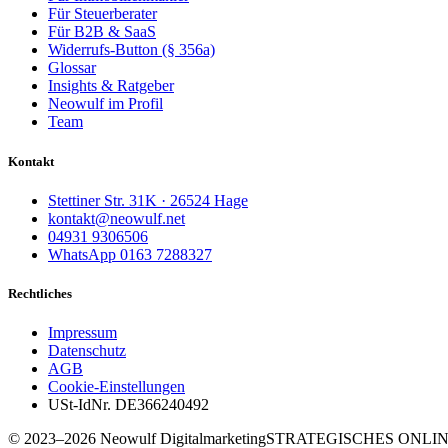
Für Steuerberater
Für B2B & SaaS
Widerrufs-Button (§ 356a)
Glossar
Insights & Ratgeber
Neowulf im Profil
Team
Kontakt
Stettiner Str. 31K · 26524 Hage
kontakt@neowulf.net
04931 9306506
WhatsApp 0163 7288327
Rechtliches
Impressum
Datenschutz
AGB
Cookie-Einstellungen
USt-IdNr. DE366240492
© 2023–2026 Neowulf Digitalmarketing
STRATEGISCHES ONLI