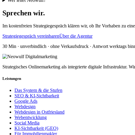
Wer leitet Neowulf?
Sprechen wir.
Im kostenfreien Strategiegespräch klären wir, ob Ihr Vorhaben zu ei
Strategiegespräch vereinbaren
Über die Agentur
30 Min · unverbindlich · ohne Verkaufsdruck · Antwort werktags bin
Strategisches Onlinemarketing als integrierte digitale Infrastruktur. Wi
Leistungen
Das System & die Stufen
SEO & KI-Sichtbarkeit
Google Ads
Webdesign
Webdesign in Ostfriesland
Webentwicklung
Social Media
KI-Sichtbarkeit (GEO)
Für Immobilienmakler