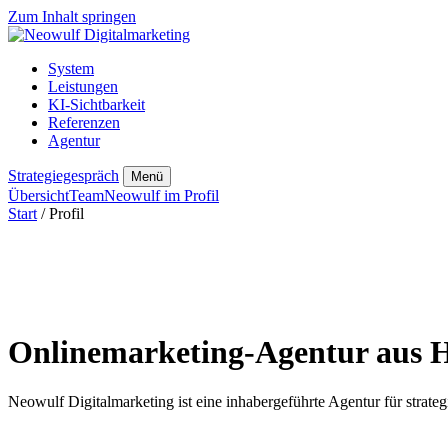
Zum Inhalt springen
System
Leistungen
KI-Sichtbarkeit
Referenzen
Agentur
Strategiegespräch
Menü
Übersicht
Team
Neowulf im Profil
Start
/ Profil
Onlinemarketing-Agentur aus Ha
Neowulf Digitalmarketing ist eine inhabergeführte Agentur für stra