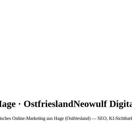
ge · Ostfriesland
Neowulf Digita
tegisches Online-Marketing aus Hage (Ostfriesland) — SEO, KI-Sichtbar