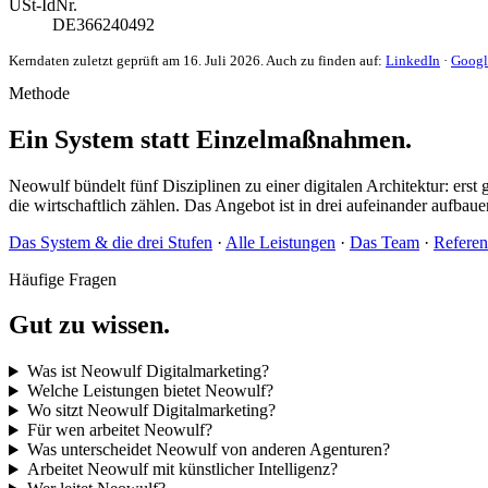
USt-IdNr.
DE366240492
Kerndaten zuletzt geprüft am 16. Juli 2026. Auch zu finden auf:
LinkedIn
·
Googl
Methode
Ein System statt Einzelmaßnahmen.
Neowulf bündelt fünf Disziplinen zu einer digitalen Architektur: ers
die wirtschaftlich zählen. Das Angebot ist in drei aufeinander auf
Das System & die drei Stufen
·
Alle Leistungen
·
Das Team
·
Refere
Häufige Fragen
Gut zu wissen.
Was ist Neowulf Digitalmarketing?
Welche Leistungen bietet Neowulf?
Wo sitzt Neowulf Digitalmarketing?
Für wen arbeitet Neowulf?
Was unterscheidet Neowulf von anderen Agenturen?
Arbeitet Neowulf mit künstlicher Intelligenz?