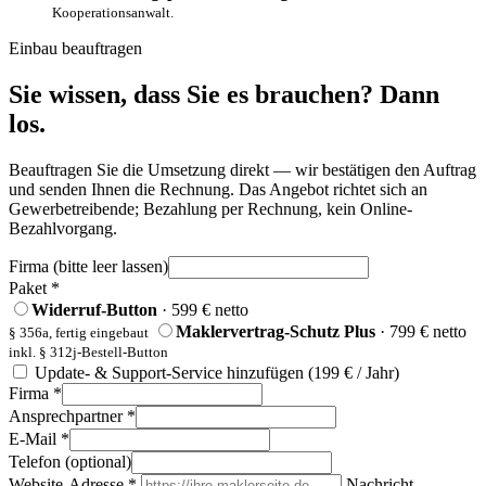
Kooperationsanwalt.
Einbau beauftragen
Sie wissen, dass Sie es brauchen? Dann
los.
Beauftragen Sie die Umsetzung direkt — wir bestätigen den Auftrag
und senden Ihnen die Rechnung. Das Angebot richtet sich an
Gewerbetreibende; Bezahlung per Rechnung, kein Online-
Bezahlvorgang.
Firma (bitte leer lassen)
Paket
*
Widerruf-Button
· 599 € netto
Maklervertrag-Schutz Plus
· 799 € netto
§ 356a, fertig eingebaut
inkl. § 312j-Bestell-Button
Update- & Support-Service hinzufügen (199 € / Jahr)
Firma
*
Ansprechpartner
*
E-Mail
*
Telefon (optional)
Website-Adresse
*
Nachricht